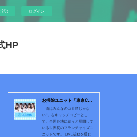
ぐ試す
ログイン
式HP
お掃除ユニット「東京CLEAR'S」公式HP
「街はみんなのゴミ箱じゃな
い!!」をキャッチコピーとし
て、全国各地に続々と展開して
いる世界初のフランチャイズユ
ニットです。 LIVE活動を通じ