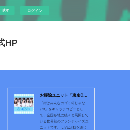
ぐ試す
ログイン
式HP
お掃除ユニット「東京CLEAR'S」公式HP
「街はみんなのゴミ箱じゃな
い!!」をキャッチコピーとし
て、全国各地に続々と展開して
いる世界初のフランチャイズユ
ニットです。 LIVE活動を通じ