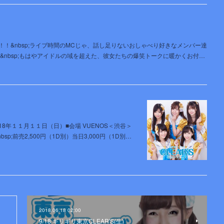
ート！！&nbsp;ライブ時間のMCじゃ、話し足りないおしゃべり好きなメンバー達
）&nbsp;もはやアイドルの域を超えた、彼女たちの爆笑トークに暖かくお付…
：2018年１１月１１日（日）■会場 VUENOS＜渋谷＞
■料金&nbsp;前売2,500円（1D別）当日3,000円（1D別…
2018.06.18 02:00
9/18 ギリギリ東京CLEAR'S(生)