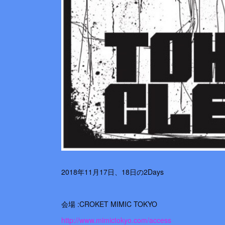
2018年11月17日、18日の2Days
会場 :CROKET MIMIC TOKYO
http://www.mimictokyo.com/access