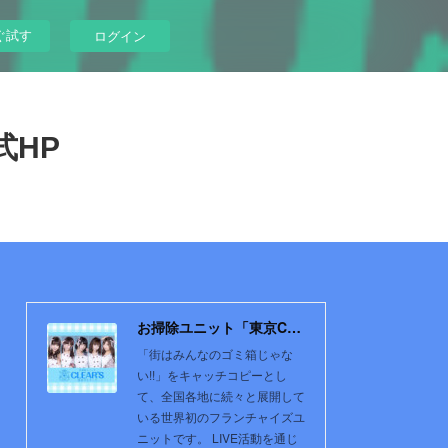
ぐ試す
ログイン
式HP
お掃除ユニット「東京CLEAR'S」公式HP
「街はみんなのゴミ箱じゃな
い!!」をキャッチコピーとし
て、全国各地に続々と展開して
いる世界初のフランチャイズユ
ニットです。 LIVE活動を通じ