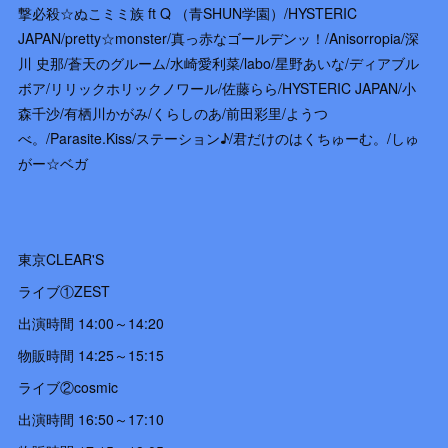
撃必殺☆ぬこミミ族 ft Q （青SHUN学園）/HYSTERIC
JAPAN/pretty☆monster/真っ赤なゴールデンッ！/Anisorropia/深
川 史那/蒼天のグルーム/水崎愛利菜/labo/星野あいな/ディアブル
ボア/リリックホリックノワール/佐藤らら/HYSTERIC JAPAN/小
森千沙/有栖川かがみ/くらしのあ/前田彩里/ようつ
べ。/Parasite.Kiss/ステーション♪/君だけのはくちゅーむ。/しゅ
がー☆ベガ
東京CLEAR'S
ライブ①ZEST
出演時間 14:00～14:20
物販時間 14:25～15:15
ライブ②cosmic
出演時間 16:50～17:10