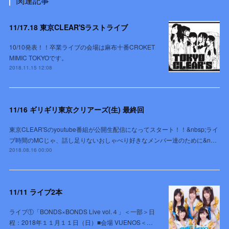
関連記事
11/17.18 東京CLEAR'Sラストライブ
10/10発表！！卒業ライブの会場は麻布十番CROKET
MIMIC TOKYOです。
2018.11.15 12:08
11/16 ギリギリ東京クリアーズ(生) 最終回
東京CLEAR'Sのyoutube番組が公開生配信になってスタート！！&nbsp;ライ
ブ時間のMCじゃ、話し足りないおしゃべり好きなメンバー達のために&n…
2018.08.16 00:00
11/11 ライブ2本
ライブ①「BONDS×BONDS Live vol.４」＜一部＞日
程：2018年１１月１１日（日）■会場 VUENOS＜…