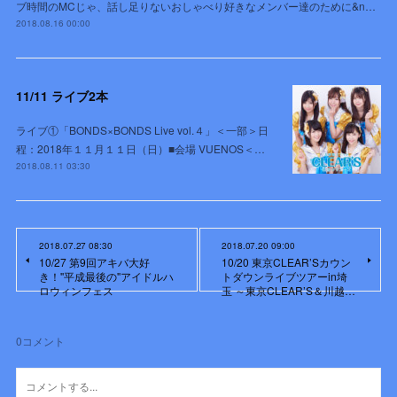
ブ時間のMCじゃ、話し足りないおしゃべり好きなメンバー達のために&n…
2018.08.16 00:00
11/11 ライブ2本
ライブ①「BONDS×BONDS Live vol.４」＜一部＞日
程：2018年１１月１１日（日）■会場 VUENOS＜…
2018.08.11 03:30
2018.07.27 08:30
2018.07.20 09:00
10/27 第9回アキバ大好
10/20 東京CLEAR’Sカウン
き！''平成最後の''アイドルハ
トダウンライブツアーin埼
ロウィンフェス
玉 ～東京CLEAR’S＆川越…
0
コメント