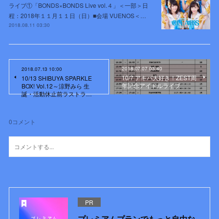
ライブ①「BONDS×BONDS Live vol.４」＜一部＞日
程：2018年１１月１１日（日）■会場 VUENOS＜…
2018.08.11 03:30
2018.07.07 03:40
2018.07.13 10:00
10/7 アキバ大好き！ZEST周
10/13 SHIBUYA SPARKLE
年記念アイドルライブ
BOX! Vol.12～涼野みら 生
誕・活動休止前ラストラ…
0
コメント
PR
プレミアムプランでもっと自由な